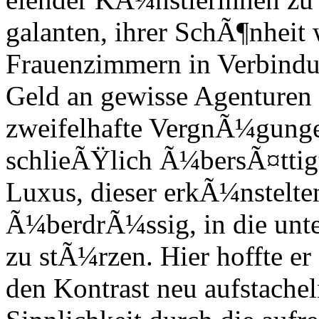
galanten, ihrer SchÃ¶nhei
Frauenzimmern in Verbindu
Geld an gewisse Agenturen 
zweifelhafte VergnÃ¼gunge
schlieÃŸlich Ã¼bersÃ¤ttig
Luxus, dieser erkÃ¼nstelte
Ã¼berdrÃ¼ssig, in die unte
zu stÃ¼rzen. Hier hoffte er
den Kontrast neu aufstache