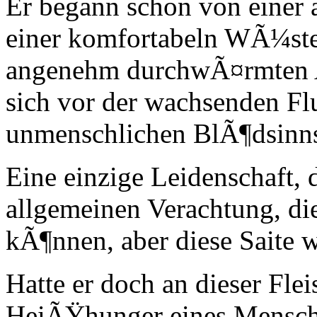
Er begann schon von einer
einer komfortabeln WÃ¼ste
angenehm durchwÃ¤rmten A
sich vor der wachsenden Fl
unmenschlichen BlÃ¶dsinns
Eine einzige Leidenschaft, 
allgemeinen Verachtung, di
kÃ¶nnen, aber diese Saite w
Hatte er doch an dieser Fle
HeiÃŸhunger eines Menschen