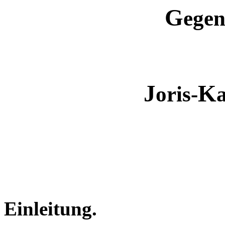
G
ege
J
K
oris-
Einleitung.