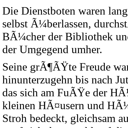
Die Dienstboten waren lang
selbst Ã¼berlassen, durchs
BÃ¼cher der Bibliothek und
der Umgegend umher.
Seine grÃ¶ÃŸte Freude war,
hinunterzugehn bis nach Ju
das sich am FuÃŸe der HÃ
kleinen HÃ¤usern und HÃ¼tt
Stroh bedeckt, gleichsam 