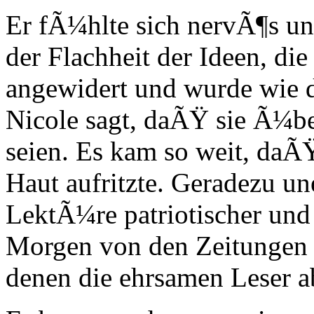
Er fÃ¼hlte sich nervÃ¶s un
der Flachheit der Ideen, di
angewidert und wurde wie d
Nicole sagt, daÃŸ sie Ã¼be
seien. Es kam so weit, daÃ
Haut aufritzte. Geradezu une
LektÃ¼re patriotischer und 
Morgen von den Zeitungen u
denen die ehrsamen Leser a