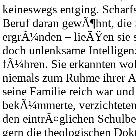
keineswegs entging. Scharf
Beruf daran gewÃ¶hnt, die S
ergrÃ¼nden – lieÃŸen sie s
doch unlenksame Intelligenz
fÃ¼hren. Sie erkannten wo
niemals zum Ruhme ihrer An
seine Familie reich war un
bekÃ¼mmerte, verzichteten 
den eintrÃ¤glichen Schulbe
gern die theologischen Dokt