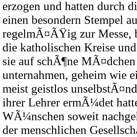
erzogen und hatten durch d
einen besondern Stempel au
regelmÃ¤ÃŸig zur Messe, b
die katholischen Kreise und 
sie auf schÃ¶ne MÃ¤dchen 
unternahmen, geheim wie ei
meist geistlos unselbstÃ¤n
ihrer Lehrer ermÃ¼det hatte
WÃ¼nschen soweit nachge
der menschlichen Gesellsch