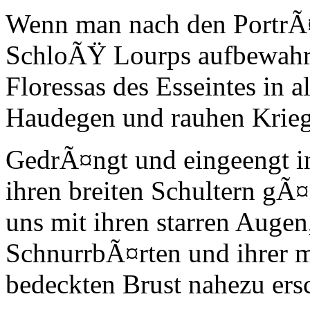
Wenn man nach den PortrÃ¤ts
SchloÃŸ Lourps aufbewahr
Floressas des Esseintes in a
Haudegen und rauhen Krieg
GedrÃ¤ngt und eingeengt in
ihren breiten Schultern gÃ
uns mit ihren starren Augen
SchnurrbÃ¤rten und ihrer 
bedeckten Brust nahezu ers