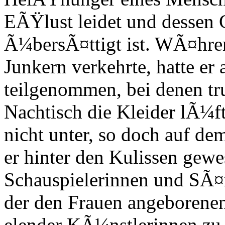
EÃŸlust leidet und dessen
Ã¼bersÃ¤ttigt ist. WÃ¤hrend
Junkern verkehrte, hatte er 
teilgenommen, bei denen t
Nachtisch die Kleider lÃ¼
nicht unter, so doch auf de
er hinter den Kulissen gewes
Schauspielerinnen und SÃ¤
der den Frauen angeborenen
elender KÃ¼nstlerinnen zu e