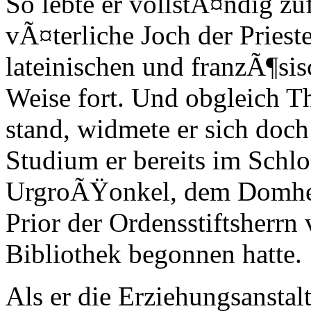
So lebte er vollstÃ¤ndig zu
vÃ¤terliche Joch der Prieste
lateinischen und franzÃ¶sis
Weise fort. Und obgleich T
stand, widmete er sich doch
Studium er bereits im Schl
UrgroÃŸonkel, dem Domher
Prior der Ordensstiftsherrn
Bibliothek begonnen hatte.
Als er die Erziehungsanstalt 