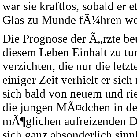
war sie kraftlos, sobald er 
Glas zu Munde fÃ¼hren wol
Die Prognose der Ã„rzte beu
diesem Leben Einhalt zu tu
verzichten, die nur die let
einiger Zeit verhielt er sich
sich bald von neuem und ri
die jungen MÃ¤dchen in der
mÃ¶glichen aufreizenden D
sich ganz absonderlich si