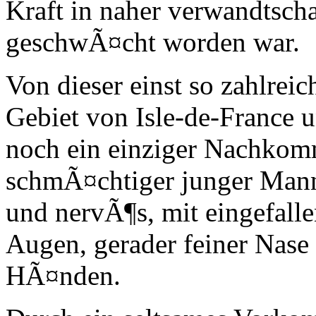
Kraft in naher verwandtsch
geschwÃ¤cht worden war.
Von dieser einst so zahlreic
Gebiet von Isle-de-France u
noch ein einziger Nachkomm
schmÃ¤chtiger junger Mann
und nervÃ¶s, mit eingefalle
Augen, gerader feiner Nas
HÃ¤nden.