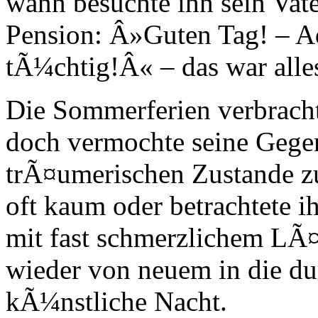
wann besuchte ihn sein Vate
Pension: Â»Guten Tag! – Adi
tÃ¼chtig!Â« – das war alle
Die Sommerferien verbracht
doch vermochte seine Gegen
trÃ¤umerischen Zustande z
oft kaum oder betrachtete 
mit fast schmerzlichem LÃ¤
wieder von neuem in die du
kÃ¼nstliche Nacht.