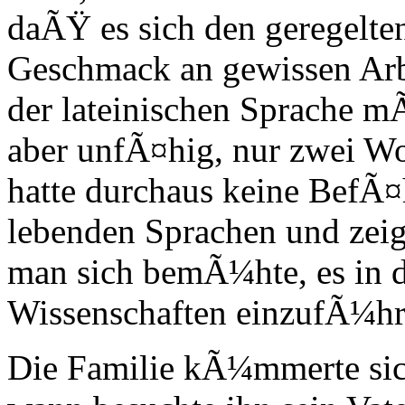
daÃŸ es sich den geregelte
Geschmack an gewissen Arb
der lateinischen Sprache m
aber unfÃ¤hig, nur zwei Wo
hatte durchaus keine BefÃ¤
lebenden Sprachen und zeig
man sich bemÃ¼hte, es in 
Wissenschaften einzufÃ¼hr
Die Familie kÃ¼mmerte sic