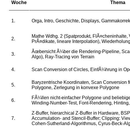
Woche
Thema
1.
Orga, Intro, Geschichte, Displays, Gammakorre
Mathe Wdhg. 2 (Spatprodukt, FlÃ¤cheninhalte, 
2.
PrÃ¤dikate, lineare Interpolation), Wiederhol
Ãœbersicht Ã¼ber die Rendering-Pipeline, Scan
3.
Algo), Ray-Tracing von Terrain
4.
Scan Conversion of Circles, EinfÃ¼hrung in O
Baryzentrische Koordinaten, Scan Conversion für
5.
Polygone, Zerlegung in konvexe Polygone
FÃ¼llen nicht-einfacher Polygone und beliebig
6.
Winding-Number-Test, Font-Rendering, Hinting
Z-Buffer, hierarchical Z-Buffer in Hardware, BS
7.
Accumulation- and Stencil-Buffer; Clipping: Vi
Cohen-Sutherland-Algorithmus, Cyrus-Beck-Al