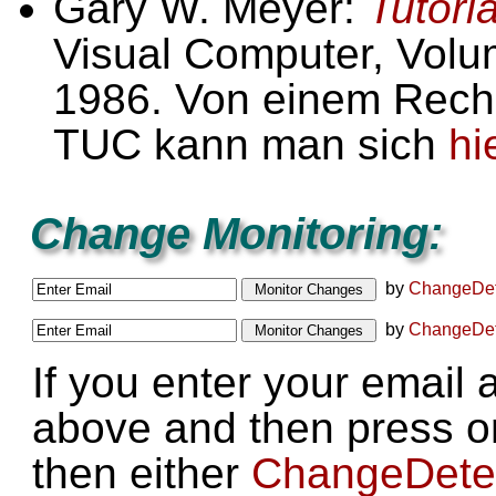
Gary W. Meyer:
Tutori
Visual Computer, Volu
1986. Von einem Rech
TUC kann man sich
hi
Change Monitoring:
by
ChangeDet
by
ChangeDet
If you enter your email 
above and then press on
then either
ChangeDete