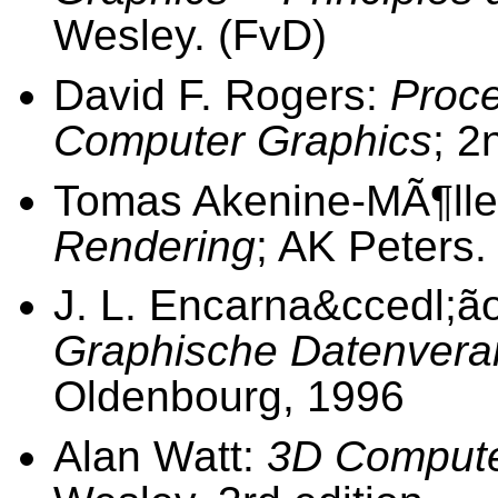
Wesley. (FvD)
David F. Rogers:
Proce
Computer Graphics
; 2
Tomas Akenine-MÃ¶ller
Rendering
; AK Peters.
J. L. Encarna&ccedl;ão
Graphische Datenvera
Oldenbourg, 1996
Alan Watt:
3D Compute