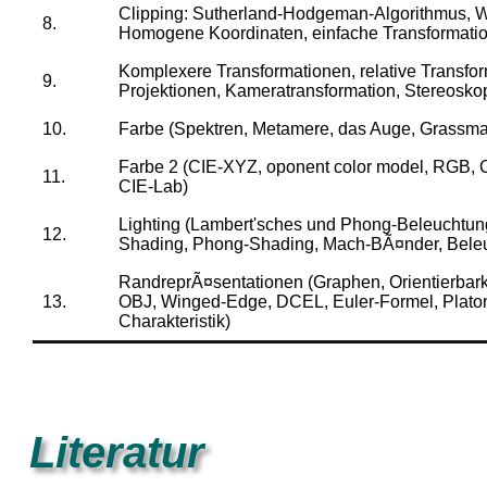
Clipping: Sutherland-Hodgeman-Algorithmus, We
8.
Homogene Koordinaten, einfache Transformati
Komplexere Transformationen, relative Transfo
9.
Projektionen, Kameratransformation, Stereosko
10.
Farbe (Spektren, Metamere, das Auge, Grassm
Farbe 2 (CIE-XYZ, oponent color model, RGB,
11.
CIE-Lab)
Lighting (Lambert'sches und Phong-Beleuchtun
12.
Shading, Phong-Shading, Mach-BÃ¤nder, Bele
RandreprÃ¤sentationen (Graphen, Orientierbarke
13.
OBJ, Winged-Edge, DCEL, Euler-Formel, Platon
Charakteristik)
Literatur