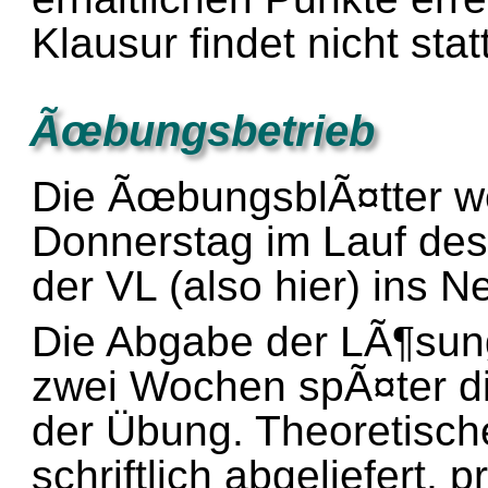
Klausur findet nicht statt
Ãœbungsbetrieb
Die ÃœbungsblÃ¤tter w
Donnerstag im Lauf de
der VL (also hier) ins Ne
Die Abgabe der LÃ¶sun
zwei Wochen spÃ¤ter di
der Übung. Theoretisc
schriftlich abgeliefert,