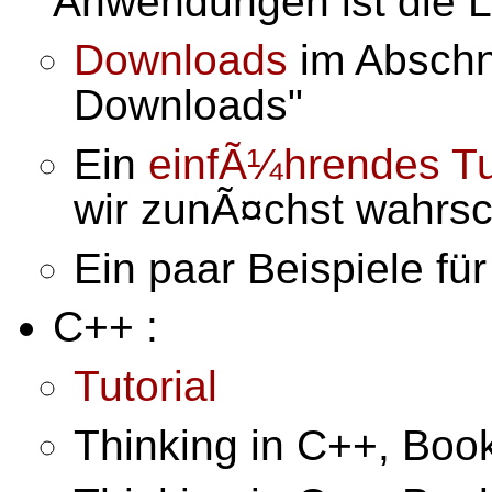
Anwendungen ist die L
Downloads
im Abschn
Downloads"
Ein
einfÃ¼hrendes Tu
wir zunÃ¤chst wahrsc
Ein paar Beispiele fü
C++ :
Tutorial
Thinking in C++, Book